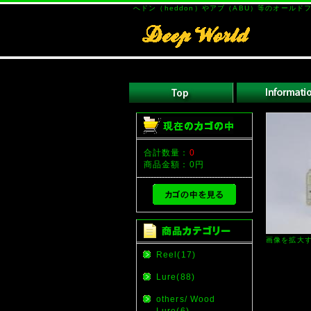
へドン（heddon）やアブ（ABU）等のオール
合計数量：
0
商品金額：
0円
画像を拡大
Reel(17)
Lure(88)
others/ Wood
Lure(6)