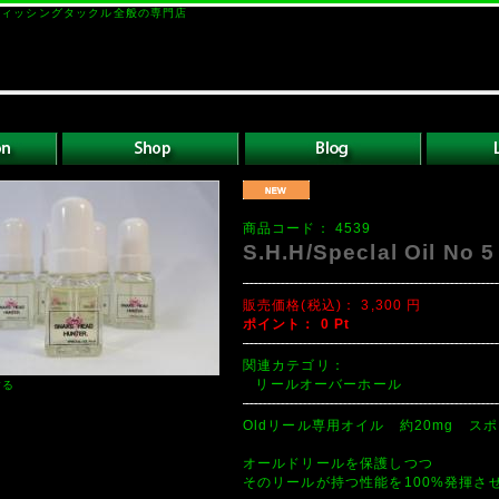
ドフィッシングタックル全般の専門店
商品コード：
4539
S.H.H/Speclal Oil No 5
販売価格(税込)：
3,300
円
ポイント：
0
Pt
関連カテゴリ：
リールオーバーホール
する
Oldリール専用オイル 約20mg ス
オールドリールを保護しつつ
そのリールが持つ性能を100%発揮さ